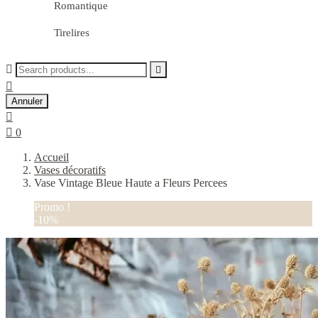
Romantique
Tirelires



Annuler


0
Accueil
Vases décoratifs
Vase Vintage Bleue Haute a Fleurs Percees
Promo !
-10%