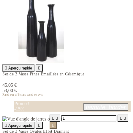

Aperçu rapide

Set de 3 Vases Fines Émaillées en Céramique
45,05 €
53,00 €
Rated
out of 5 stars based on
avis
Promo !
favorite_border
-15%





Aperçu rapide


Set de 3 Vases Ovales Effet Diamant