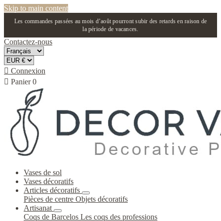
Skip to main content
Les commandes passées au mois d’août pourront subir des retards en raison de
la période de vacances.
Contactez-nous

Connexion

Panier
0
Vases de sol
Vases décoratifs
Articles décoratifs
Pièces de centre
Objets décoratifs
Artisanat
Coqs de Barcelos
Les coqs des professions