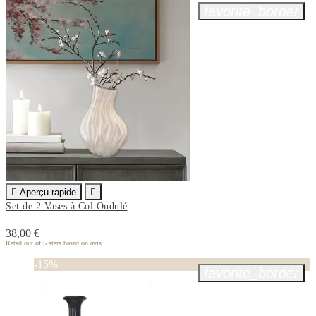
favorite_border

Aperçu rapide

Set de 2 Vases à Col Ondulé
38,00 €
Rated
out of 5 stars based on
avis
-15%
favorite_border