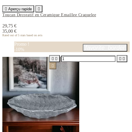

Aperçu rapide

Toucan Decoratif en Ceramique Emaillee Craquelee
29,75 €
35,00 €
Rated
out of 5 stars based on
avis
Promo !
favorite_border
-10%




