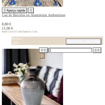

Aperçu rapide

Coq de Barcelos en Aluminium Authentique
8,80 €
11,00 €
Rated
5
out of 5 stars based on
1
avis
Promo !
favorite_border
-20%




