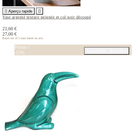

Aperçu rapide

Vase argenté texture peignée et col noir découpé
21,60 €
27,00 €
Rated
out of 5 stars based on
avis
Promo !
favorite_border
-15%