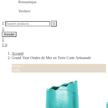
Romantique
Tirelires



Annuler


0
Accueil
Grand Vase Ondes de Mer en Terre Cuite Artisanale
Promo !
-10%