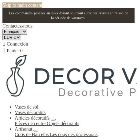
Skip to main content
Les commandes passées au mois d’août pourront subir des retards en raison de
la période de vacances.
Contactez-nous

Connexion

Panier
0
Vases de sol
Vases décoratifs
Articles décoratifs
Pièces de centre
Objets décoratifs
Artisanat
Coqs de Barcelos
Les coqs des professions