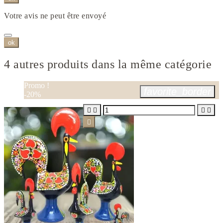
Votre avis ne peut être envoyé
ok
4 autres produits dans la même catégorie
Promo !
favorite_border
-20%




