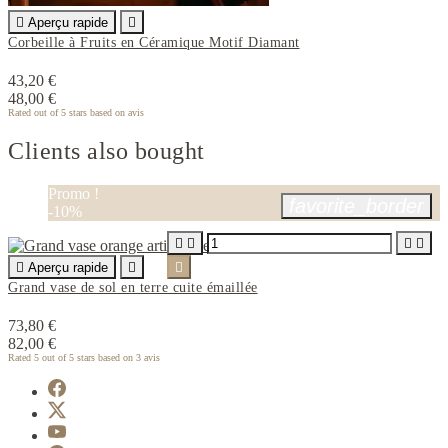

Aperçu rapide

Corbeille à Fruits en Céramique Motif Diamant
43,20 €
48,00 €
Rated
out of 5 stars based on
avis
Clients also bought
Promo !
favorite_border
-10%





Aperçu rapide


Grand vase de sol en terre cuite émaillée
73,80 €
82,00 €
Rated
5
out of 5 stars based on
3
avis