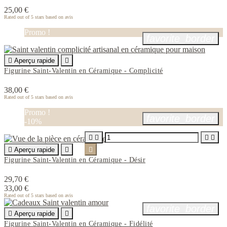
25,00 €
Rated
out of 5 stars based on
avis
Promo !
favorite_border

Aperçu rapide

Figurine Saint-Valentin en Céramique - Complicité
38,00 €
Rated
out of 5 stars based on
avis
Promo !
favorite_border
-10%





Aperçu rapide


Figurine Saint-Valentin en Céramique - Désir
29,70 €
33,00 €
Rated
out of 5 stars based on
avis
favorite_border

Aperçu rapide

Figurine Saint-Valentin en Céramique - Fidélité