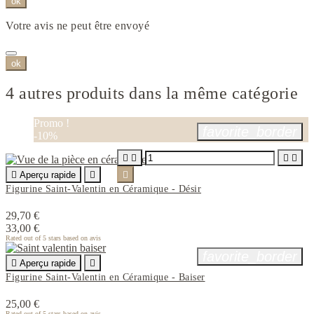
ok
Votre avis ne peut être envoyé
ok
4 autres produits dans la même catégorie
Promo !
favorite_border
-10%





Aperçu rapide


Figurine Saint-Valentin en Céramique - Désir
29,70 €
33,00 €
Rated
out of 5 stars based on
avis
favorite_border

Aperçu rapide

Figurine Saint-Valentin en Céramique - Baiser
25,00 €
Rated
out of 5 stars based on
avis