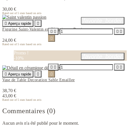
30,00 €
Rated
out of 5 stars based on
avis
favorite_border

Aperçu rapide

Figurine Saint-Valentin en Céramique - Passion





24,00 €
Rated
out of 5 stars based on
avis
Promo !
favorite_border
-10%





Aperçu rapide


Vase de Table Decoration Sable Emaillee
38,70 €
43,00 €
Rated
out of 5 stars based on
avis
Commentaires (0)
Aucun avis n'a été publié pour le moment.