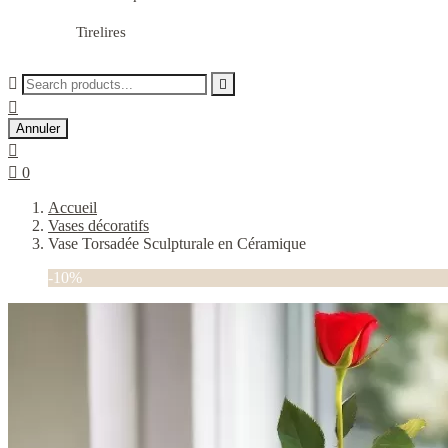
Tirelires



Annuler


0
Accueil
Vases décoratifs
Vase Torsadée Sculpturale en Céramique
-10%