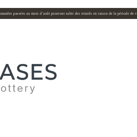
andes passées au mois d’août pourront subir des retards en raison de la période de 