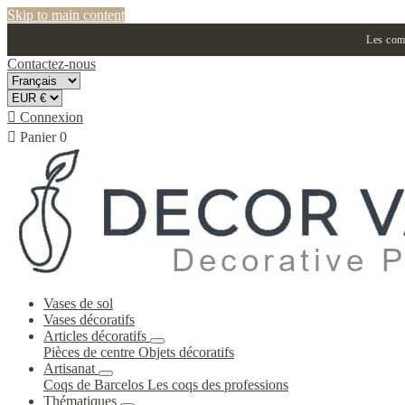
Skip to main content
Les comm
Contactez-nous

Connexion

Panier
0
Vases de sol
Vases décoratifs
Articles décoratifs
Pièces de centre
Objets décoratifs
Artisanat
Coqs de Barcelos
Les coqs des professions
Thématiques