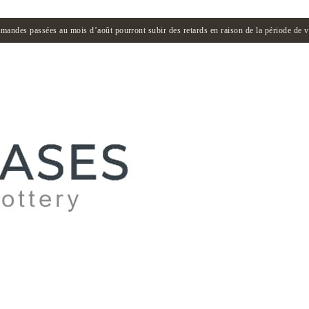
andes passées au mois d’août pourront subir des retards en raison de la période de 