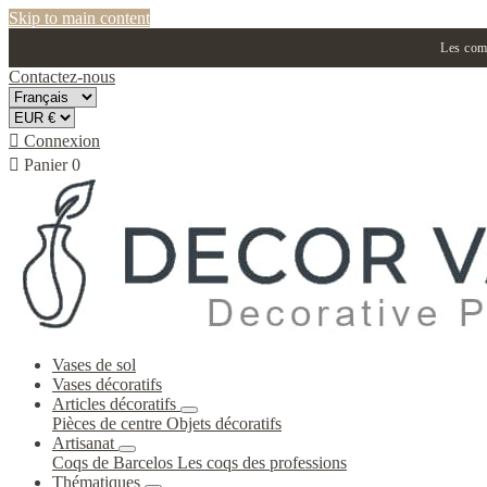
Skip to main content
Les comm
Contactez-nous

Connexion

Panier
0
Vases de sol
Vases décoratifs
Articles décoratifs
Pièces de centre
Objets décoratifs
Artisanat
Coqs de Barcelos
Les coqs des professions
Thématiques