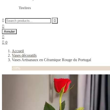
Tirelires



Annuler


0
Accueil
Vases décoratifs
Vases Artisanaux en Céramique Rouge du Portugal
-10%