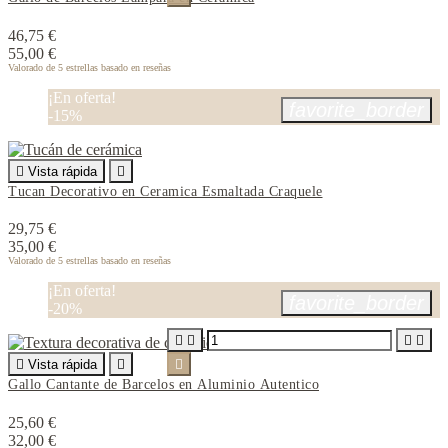
46,75 €
55,00 €
Valorado
de 5 estrellas basado en
reseñas
¡En oferta!
favorite_border
-15%

Vista rápida

Tucan Decorativo en Ceramica Esmaltada Craquele
29,75 €
35,00 €
Valorado
de 5 estrellas basado en
reseñas
¡En oferta!
favorite_border
-20%





Vista rápida


Gallo Cantante de Barcelos en Aluminio Autentico
25,60 €
32,00 €