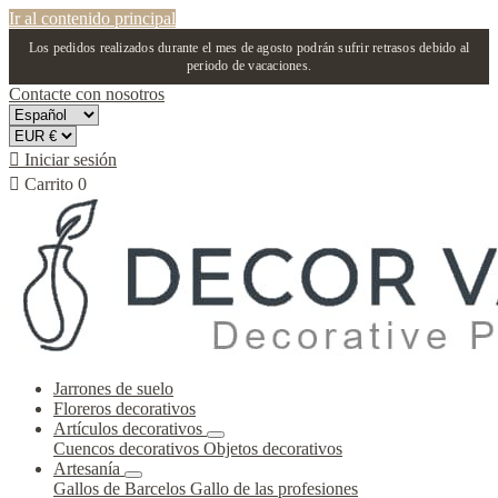
Ir al contenido principal
Los pedidos realizados durante el mes de agosto podrán sufrir retrasos debido al
periodo de vacaciones.
Contacte con nosotros

Iniciar sesión

Carrito
0
Jarrones de suelo
Floreros decorativos
Artículos decorativos
Cuencos decorativos
Objetos decorativos
Artesanía
Gallos de Barcelos
Gallo de las profesiones