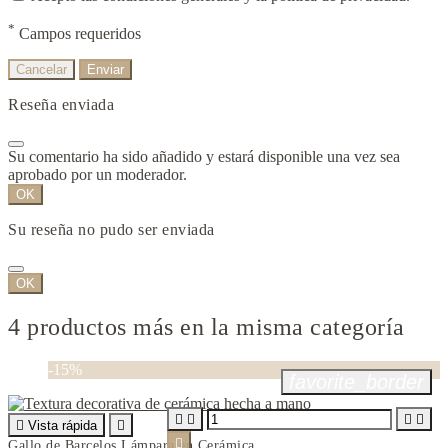
*
Campos requeridos
Cancelar
Enviar
Reseña enviada
Su comentario ha sido añadido y estará disponible una vez sea
aprobado por un moderador.
OK
Su reseña no pudo ser enviada
OK
4 productos más en la misma categoría
-15%
favorite_border





Vista rápida


Gallo de Barcelos Lámpara en Cerámica