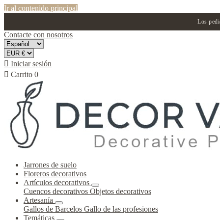
Ir al contenido principal
Los pedi
Contacte con nosotros

Iniciar sesión

Carrito
0
Jarrones de suelo
Floreros decorativos
Artículos decorativos
Cuencos decorativos
Objetos decorativos
Artesanía
Gallos de Barcelos
Gallo de las profesiones
Temáticas