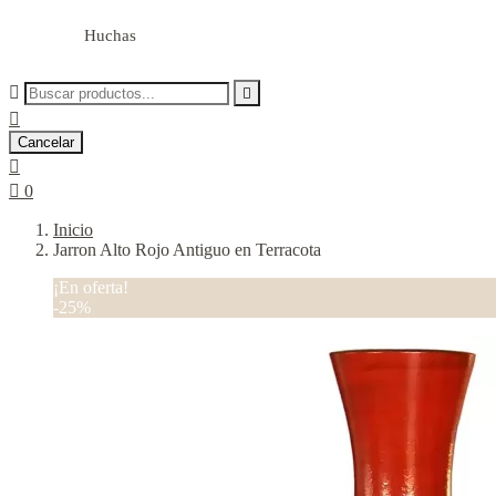
Huchas



Cancelar


0
Inicio
Jarron Alto Rojo Antiguo en Terracota
¡En oferta!
-25%