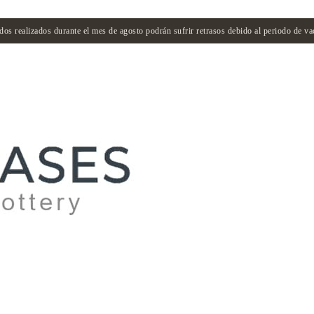
dos realizados durante el mes de agosto podrán sufrir retrasos debido al periodo de va