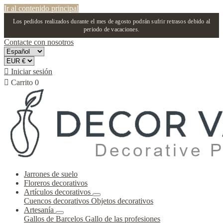
Ir al contenido principal
Los pedidos realizados durante el mes de agosto podrán sufrir retrasos debido al
periodo de vacaciones.
Contacte con nosotros

Iniciar sesión

Carrito
0
Jarrones de suelo
Floreros decorativos
Artículos decorativos
Cuencos decorativos
Objetos decorativos
Artesanía
Gallos de Barcelos
Gallo de las profesiones