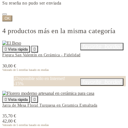
Su reseña no pudo ser enviada
OK
4 productos más en la misma categoría
favorite_border

Vista rápida

Figura San Valentín en Cerámica - Fidelidad
30,00 €
Valorado
de 5 estrellas basado en
reseñas
¡Disponible sólo en Internet!
favorite_border
-15%

Vista rápida

Jarra de Mesa Floral Turquesa en Ceramica Esmaltada
35,70 €
42,00 €
Valorado
de 5 estrellas basado en
reseñas