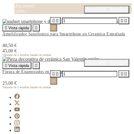
¡En oferta!
favorite_border
-10%





Vista rápida


Amplificador Saxofonico para Smartphone en Ceramica Esmaltada
40,50 €
45,00 €
Valorado
de 5 estrellas basado en
reseñas
favorite_border

Vista rápida

Figura de Enamorados en Cerámica





25,00 €
Valorado
de 5 estrellas basado en
reseñas