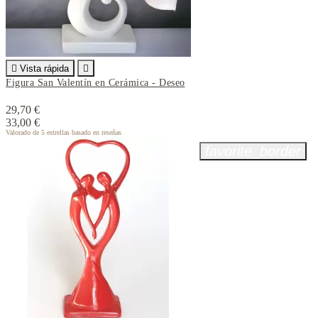

Vista rápida

Figura San Valentín en Cerámica - Deseo
29,70 €
33,00 €
Valorado
de 5 estrellas basado en
reseñas
favorite_border