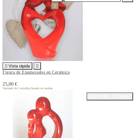


Vista rápida

Figura de Enamorados en Cerámica
25,00 €
Valorado
de 5 estrellas basado en
reseñas
favorite_border