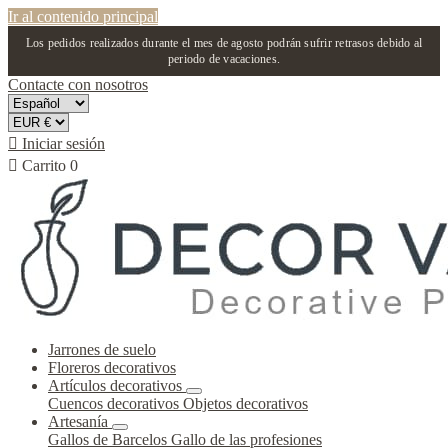
Ir al contenido principal
Los pedidos realizados durante el mes de agosto podrán sufrir retrasos debido al
periodo de vacaciones.
Contacte con nosotros

Iniciar sesión

Carrito
0
Jarrones de suelo
Floreros decorativos
Artículos decorativos
Cuencos decorativos
Objetos decorativos
Artesanía
Gallos de Barcelos
Gallo de las profesiones