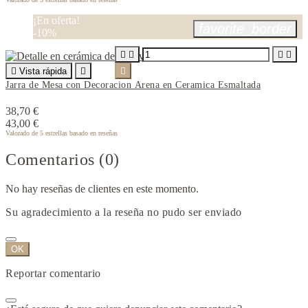
¡En oferta!
favorite_border
-10%





Vista rápida


Jarra de Mesa con Decoracion Arena en Ceramica Esmaltada
38,70 €
43,00 €
Valorado
de 5 estrellas basado en
reseñas
Comentarios (0)
No hay reseñas de clientes en este momento.
Su agradecimiento a la reseña no pudo ser enviado
OK
Reportar comentario