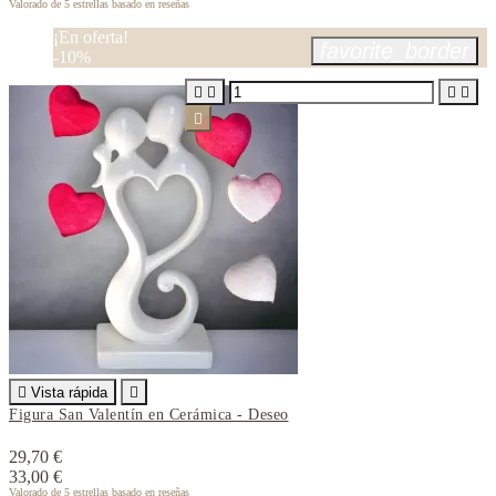
Valorado
de 5 estrellas basado en
reseñas
¡En oferta!
favorite_border
-10%






Vista rápida

Figura San Valentín en Cerámica - Deseo
29,70 €
33,00 €
Valorado
de 5 estrellas basado en
reseñas