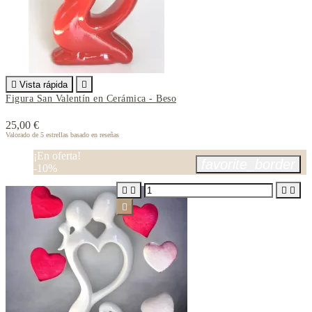

Vista rápida

Figura San Valentín en Cerámica - Beso
25,00 €
Valorado
de 5 estrellas basado en
reseñas
¡En oferta!
favorite_border
-10%




