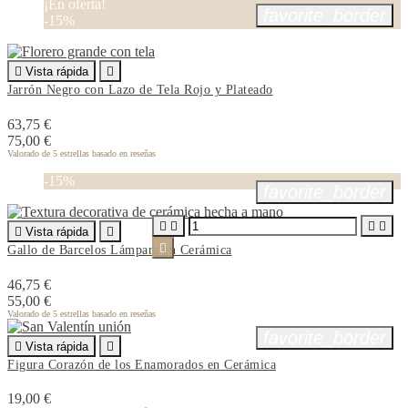
¡En oferta!
favorite_border
-15%

Vista rápida

Jarrón Negro con Lazo de Tela Rojo y Plateado
63,75 €
75,00 €
Valorado
de 5 estrellas basado en
reseñas
-15%
favorite_border





Vista rápida


Gallo de Barcelos Lámpara en Cerámica
46,75 €
55,00 €
Valorado
de 5 estrellas basado en
reseñas
favorite_border

Vista rápida

Figura Corazón de los Enamorados en Cerámica
19,00 €