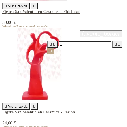

Vista rápida

Figura San Valentín en Cerámica - Fidelidad
30,00 €
Valorado
de 5 estrellas basado en
reseñas
favorite_border






Vista rápida

Figura San Valentín en Cerámica - Pasión
24,00 €
Valorado
de 5 estrellas basado en
reseñas