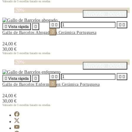
Valorado
de 5 estrellas basado en
reseñas
-20%
favorite_border





Vista rápida


Gallo de Barcelos Abogado en Cerámica Portuguesa
24,00 €
30,00 €
Valorado
de 5 estrellas basado en
reseñas
-20%
favorite_border





Vista rápida


Gallo de Barcelos Enfermero en Cerámica Portuguesa
24,00 €
30,00 €
Valorado
de 5 estrellas basado en
reseñas