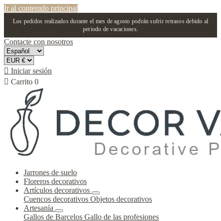
Ir al contenido principal
Los pedidos realizados durante el mes de agosto podrán sufrir retrasos debido al
periodo de vacaciones.
Contacte con nosotros

Iniciar sesión

Carrito
0
Jarrones de suelo
Floreros decorativos
Artículos decorativos
Cuencos decorativos
Objetos decorativos
Artesanía
Gallos de Barcelos
Gallo de las profesiones