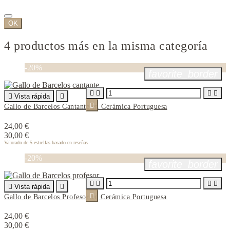
OK
4 productos más en la misma categoría
-20%
favorite_border





Vista rápida


Gallo de Barcelos Cantante en Cerámica Portuguesa
24,00 €
30,00 €
Valorado
de 5 estrellas basado en
reseñas
-20%
favorite_border





Vista rápida


Gallo de Barcelos Profesor en Cerámica Portuguesa
24,00 €
30,00 €