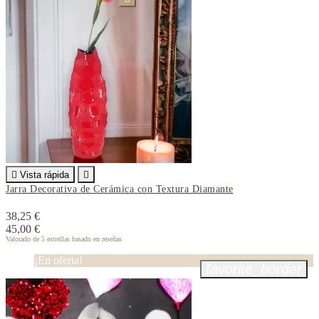

Vista rápida

Jarra Decorativa de Cerámica con Textura Diamante
38,25 €
45,00 €
Valorado
de 5 estrellas basado en
reseñas
¡En oferta!
favorite_border