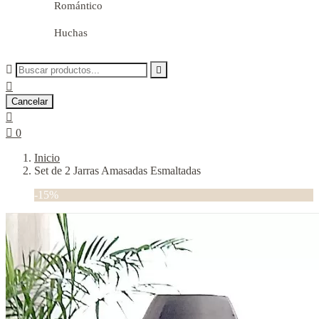
Romántico
Huchas



Cancelar


0
Inicio
Set de 2 Jarras Amasadas Esmaltadas
-15%