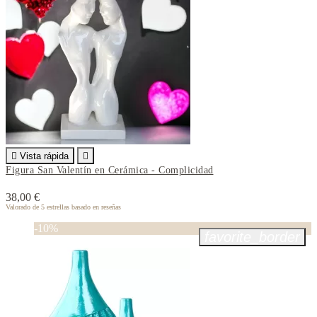

Vista rápida

Figura San Valentín en Cerámica - Complicidad
38,00 €
Valorado
de 5 estrellas basado en
reseñas
-10%
favorite_border