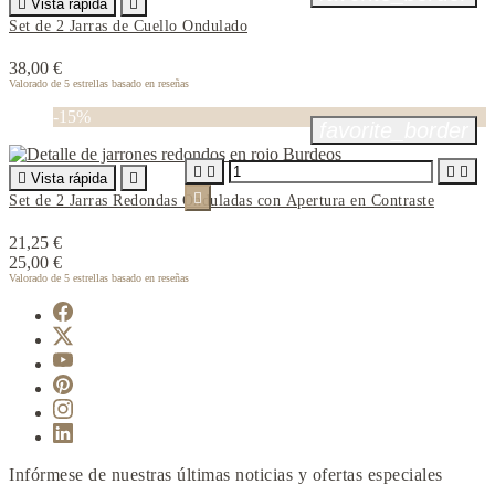

Vista rápida

Set de 2 Jarras de Cuello Ondulado
38,00 €
Valorado
de 5 estrellas basado en
reseñas
-15%
favorite_border





Vista rápida


Set de 2 Jarras Redondas Onduladas con Apertura en Contraste
21,25 €
25,00 €
Valorado
de 5 estrellas basado en
reseñas
Infórmese de nuestras últimas noticias y ofertas especiales