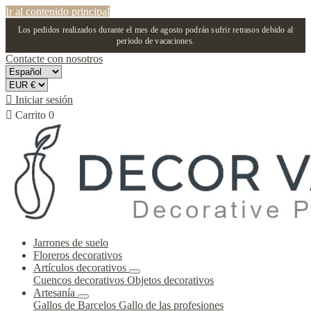
Ir al contenido principal
Los pedidos realizados durante el mes de agosto podrán sufrir retrasos debido al
periodo de vacaciones.
Contacte con nosotros

Iniciar sesión

Carrito
0
Jarrones de suelo
Floreros decorativos
Artículos decorativos
Cuencos decorativos
Objetos decorativos
Artesanía
Gallos de Barcelos
Gallo de las profesiones