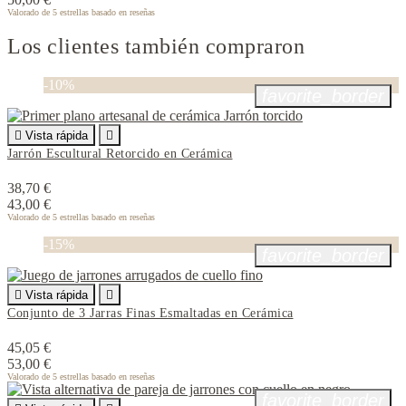
Valorado
de 5 estrellas basado en
reseñas
Los clientes también compraron
-10%
favorite_border

Vista rápida

Jarrón Escultural Retorcido en Cerámica
38,70 €
43,00 €
Valorado
de 5 estrellas basado en
reseñas
-15%
favorite_border

Vista rápida

Conjunto de 3 Jarras Finas Esmaltadas en Cerámica
45,05 €
53,00 €
Valorado
de 5 estrellas basado en
reseñas
favorite_border