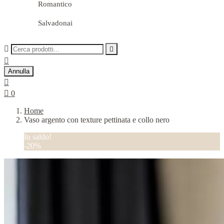
Romantico
Salvadonai



Annulla


0
Home
Vaso argento con texture pettinata e collo nero
In saldo!
-20%