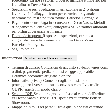
Portogallo. La nostra storia, processo manuale e impegno per
la qualità su Decor Vases.
Spedizioni e resi
Spedizione internazionale in 2–5 giorni
lavorativi. Imballaggio sicuro per ceramica artigianale,
tracciamento, resi e politica rotture. Barcelos, Portogallo.
Pagamento sicuro
Paga in sicurezza su Decor Vases. Metodi
di pagamento al checkout, crittografia SSL e partner affidabili
per ordini di ceramica artigianale.
Domande frequenti
Risposte su spedizioni, ceramica
artigianale, resi e tracciamento ordini su Decor Vases,
Barcelos, Portogallo.
Seguito ordine
Informazioni
Mostra/nascondi link informazioni

Termini di utilizzo
Condizioni di acquisto su decor-vases.com:
ordini, pagamenti, spedizioni, resi e legge applicabile.
Ceramica decorativa artigianale online.
Informativa privacy
Come raccogliamo, usiamo e
proteggiamo i vostri dati su decor-vases.com. I vostri diritti
GDPR, spiegati in modo chiaro.
Sconti e B2B
Sconti progressivi in base al valore dell'ordine
su Decor Vases e servizi B2B specializzati tramite Pottery
Showroom.
Mappa del sito
Ti sei perso? Trova quello che stai cercando