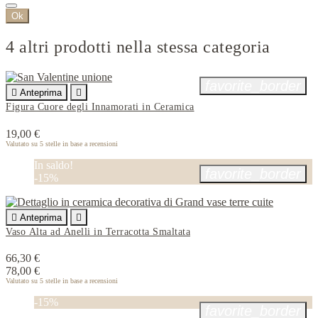
Ok
4 altri prodotti nella stessa categoria
favorite_border

Anteprima

Figura Cuore degli Innamorati in Ceramica
19,00 €
Valutato
su 5 stelle in base a
recensioni
In saldo!
favorite_border
-15%

Anteprima

Vaso Alta ad Anelli in Terracotta Smaltata
66,30 €
78,00 €
Valutato
su 5 stelle in base a
recensioni
-15%
favorite_border