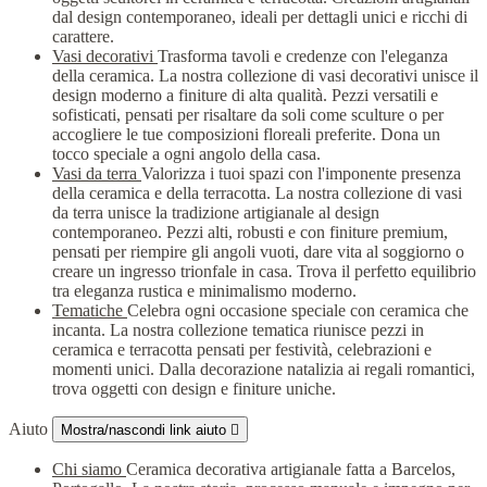
dal design contemporaneo, ideali per dettagli unici e ricchi di
carattere.
Vasi decorativi
Trasforma tavoli e credenze con l'eleganza
della ceramica. La nostra collezione di vasi decorativi unisce il
design moderno a finiture di alta qualità. Pezzi versatili e
sofisticati, pensati per risaltare da soli come sculture o per
accogliere le tue composizioni floreali preferite. Dona un
tocco speciale a ogni angolo della casa.
Vasi da terra
Valorizza i tuoi spazi con l'imponente presenza
della ceramica e della terracotta. La nostra collezione di vasi
da terra unisce la tradizione artigianale al design
contemporaneo. Pezzi alti, robusti e con finiture premium,
pensati per riempire gli angoli vuoti, dare vita al soggiorno o
creare un ingresso trionfale in casa. Trova il perfetto equilibrio
tra eleganza rustica e minimalismo moderno.
Tematiche
Celebra ogni occasione speciale con ceramica che
incanta. La nostra collezione tematica riunisce pezzi in
ceramica e terracotta pensati per festività, celebrazioni e
momenti unici. Dalla decorazione natalizia ai regali romantici,
trova oggetti con design e finiture uniche.
Aiuto
Mostra/nascondi link aiuto

Chi siamo
Ceramica decorativa artigianale fatta a Barcelos,