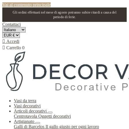
Vai al contenuto principale
Gli ordini effettuati nel mese di agosto potranno subire ritardi a causa del
periodo di ferie.
Contattaci

Accedi

Carrello
0
Vasi da terra
Vasi decorativi
Articoli decorativi
Centrotavola
Oggetti decorativi
Artigianato
Galli di Barcelos
Il gallo giusto per ogni lavoro