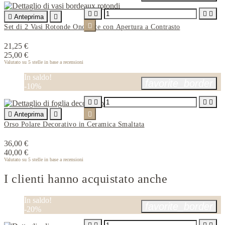





Anteprima


Set di 2 Vasi Rotonde Ondulate con Apertura a Contrasto
21,25 €
25,00 €
Valutato
su 5 stelle in base a
recensioni
In saldo!
favorite_border
-10%





Anteprima


Orso Polare Decorativo in Ceramica Smaltata
36,00 €
40,00 €
Valutato
su 5 stelle in base a
recensioni
I clienti hanno acquistato anche
In saldo!
favorite_border
-20%