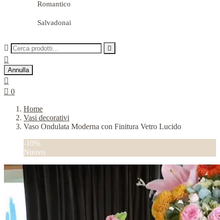
Romantico
Salvadonai



Annulla


0
Home
Vasi decorativi
Vaso Ondulata Moderna con Finitura Vetro Lucido
-10%
Nuovo