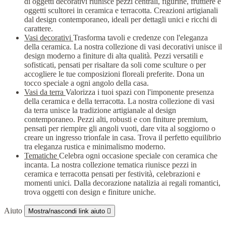
di oggetti decorativi riunisce pezzi centrali, figurine, fruttiere e
oggetti scultorei in ceramica e terracotta. Creazioni artigianali
dal design contemporaneo, ideali per dettagli unici e ricchi di
carattere.
Vasi decorativi
Trasforma tavoli e credenze con l'eleganza
della ceramica. La nostra collezione di vasi decorativi unisce il
design moderno a finiture di alta qualità. Pezzi versatili e
sofisticati, pensati per risaltare da soli come sculture o per
accogliere le tue composizioni floreali preferite. Dona un
tocco speciale a ogni angolo della casa.
Vasi da terra
Valorizza i tuoi spazi con l'imponente presenza
della ceramica e della terracotta. La nostra collezione di vasi
da terra unisce la tradizione artigianale al design
contemporaneo. Pezzi alti, robusti e con finiture premium,
pensati per riempire gli angoli vuoti, dare vita al soggiorno o
creare un ingresso trionfale in casa. Trova il perfetto equilibrio
tra eleganza rustica e minimalismo moderno.
Tematiche
Celebra ogni occasione speciale con ceramica che
incanta. La nostra collezione tematica riunisce pezzi in
ceramica e terracotta pensati per festività, celebrazioni e
momenti unici. Dalla decorazione natalizia ai regali romantici,
trova oggetti con design e finiture uniche.
Aiuto
Mostra/nascondi link aiuto
