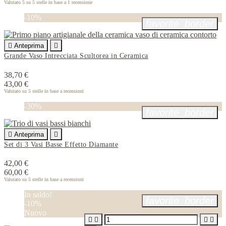
Valutato
5
su 5 stelle in base a
1
recensione
-10%
favorite_border

Anteprima

Grande Vaso Intrecciata Scultorea in Ceramica
38,70 €
43,00 €
Valutato
su 5 stelle in base a
recensioni
-30%
favorite_border

Anteprima

Set di 3 Vasi Basse Effetto Diamante
42,00 €
60,00 €
Valutato
su 5 stelle in base a
recensioni
In saldo!
favorite_border
-10%
Nuovo



