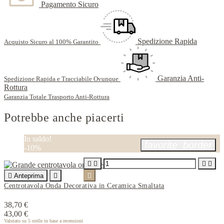
Pagamento Sicuro
Spedizione Rapida
Acquisto Sicuro al 100% Garantito
Garanzia Anti-
Spedizione Rapida e Tracciabile Ovunque
Rottura
Garanzia Totale Trasporto Anti-Rottura
Potrebbe anche piacerti
In saldo!
favorite_border
-10%





Anteprima


Centrotavola Onda Decorativa in Ceramica Smaltata
38,70 €
43,00 €
Valutato
su 5 stelle in base a
recensioni