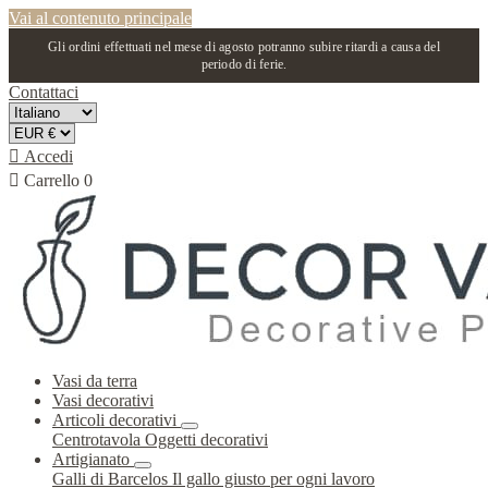
Vai al contenuto principale
Gli ordini effettuati nel mese di agosto potranno subire ritardi a causa del
periodo di ferie.
Contattaci

Accedi

Carrello
0
Vasi da terra
Vasi decorativi
Articoli decorativi
Centrotavola
Oggetti decorativi
Artigianato
Galli di Barcelos
Il gallo giusto per ogni lavoro