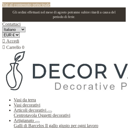
Vai al contenuto principale
Gli ordini effettuati nel mese di agosto potranno subire ritardi a causa del
periodo di ferie.
Contattaci

Accedi

Carrello
0
Vasi da terra
Vasi decorativi
Articoli decorativi
Centrotavola
Oggetti decorativi
Artigianato
Galli di Barcelos
Il gallo giusto per ogni lavoro