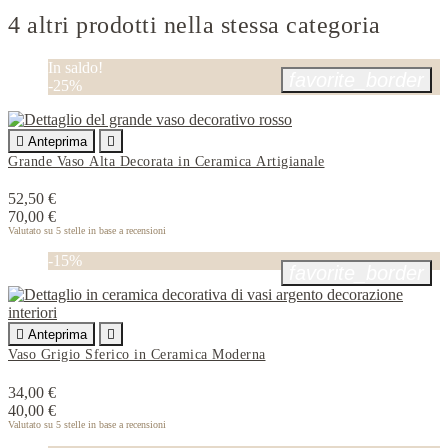
4 altri prodotti nella stessa categoria
In saldo!
favorite_border
-25%

Anteprima

Grande Vaso Alta Decorata in Ceramica Artigianale
52,50 €
70,00 €
Valutato
su 5 stelle in base a
recensioni
-15%
favorite_border

Anteprima

Vaso Grigio Sferico in Ceramica Moderna
34,00 €
40,00 €
Valutato
su 5 stelle in base a
recensioni