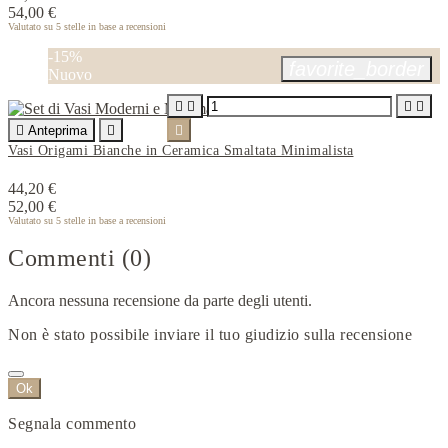
54,00 €
Valutato
su 5 stelle in base a
recensioni
-15%
favorite_border
Nuovo





Anteprima


Vasi Origami Bianche in Ceramica Smaltata Minimalista
44,20 €
52,00 €
Valutato
su 5 stelle in base a
recensioni
Commenti (0)
Ancora nessuna recensione da parte degli utenti.
Non è stato possibile inviare il tuo giudizio sulla recensione
Ok
Segnala commento