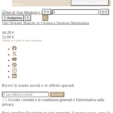
favorite_border
Nuovo





Anteprima


Vasi Origami Bianche in Ceramica Smaltata Minimalista
44,20 €
52,00 €
Valutato
su 5 stelle in base a
recensioni
Ricevi le nostre novità e le offerte speciali
Accetto i termini e le condizioni generali e l'informativa sulla
privacy.
Puoi annullare l'iscrizione in ogni momenti. A questo scopo, cerca le