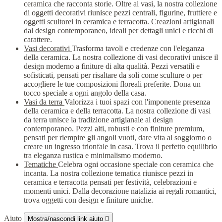
ceramica che racconta storie. Oltre ai vasi, la nostra collezione
di oggetti decorativi riunisce pezzi centrali, figurine, fruttiere e
oggetti scultorei in ceramica e terracotta. Creazioni artigianali
dal design contemporaneo, ideali per dettagli unici e ricchi di
carattere.
Vasi decorativi
Trasforma tavoli e credenze con l'eleganza
della ceramica. La nostra collezione di vasi decorativi unisce il
design moderno a finiture di alta qualità. Pezzi versatili e
sofisticati, pensati per risaltare da soli come sculture o per
accogliere le tue composizioni floreali preferite. Dona un
tocco speciale a ogni angolo della casa.
Vasi da terra
Valorizza i tuoi spazi con l'imponente presenza
della ceramica e della terracotta. La nostra collezione di vasi
da terra unisce la tradizione artigianale al design
contemporaneo. Pezzi alti, robusti e con finiture premium,
pensati per riempire gli angoli vuoti, dare vita al soggiorno o
creare un ingresso trionfale in casa. Trova il perfetto equilibrio
tra eleganza rustica e minimalismo moderno.
Tematiche
Celebra ogni occasione speciale con ceramica che
incanta. La nostra collezione tematica riunisce pezzi in
ceramica e terracotta pensati per festività, celebrazioni e
momenti unici. Dalla decorazione natalizia ai regali romantici,
trova oggetti con design e finiture uniche.
Aiuto
Mostra/nascondi link aiuto
