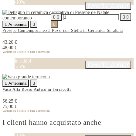
-10%
favorite_border





Anteprima


Presepe Contemporaneo 3 Pezzi con Stella in Ceramica Smaltata
43,20 €
48,00 €
Valutato
su 5 stelle in base a
recensioni
In saldo!
favorite_border
-25%

Anteprima

Vaso Alta Rosso Antico in Terracotta
56,25 €
75,00 €
Valutato
su 5 stelle in base a
recensioni
I clienti hanno acquistato anche
-15%