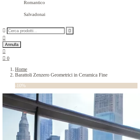
Romantico
Salvadonai



Annulla


0
Home
Barattoli Zenzero Geometrici in Ceramica Fine
-10%