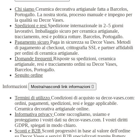
Chi siamo
Ceramica decorativa artigianale fatta a Barcelos,
Portogallo. La nostra storia, processo manuale e impegno per
la qualità su Decor Vases.
Spedizioni e resi
Spedizione internazionale in 2–5 giorni
lavorativi. Imballaggio sicuro per ceramica artigianale,
tracciamento, resi e politica rotture. Barcelos, Portogallo.
Pagamento sicuro
Paga in sicurezza su Decor Vases. Metodi
di pagamento al checkout, crittografia SSL e partner affidabili
per ordini di ceramica artigianale.
Domande frequenti
Risposte su spedizioni, ceramica
artigianale, resi e tracciamento ordini su Decor Vases,
Barcelos, Portogallo.
Seguito ordine
Informazioni
Mostra/nascondi link informazioni

Termini di utilizzo
Condizioni di acquisto su decor-vases.com:
ordini, pagamenti, spedizioni, resi e legge applicabile.
Ceramica decorativa artigianale online.
Informativa privacy
Come raccogliamo, usiamo e
proteggiamo i vostri dati su decor-vases.com. I vostri diritti
GDPR, spiegati in modo chiaro.
Sconti e B2B
Sconti progressivi in base al valore dell'ordine
su Decor Vases e servizi B2B specializzati tramite Pottery