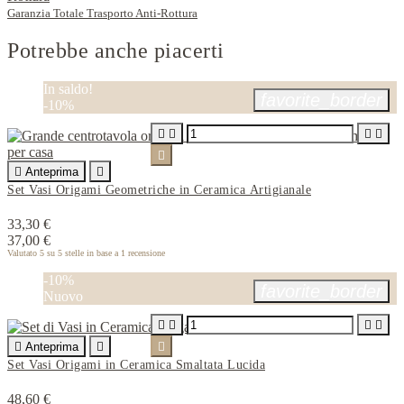
Garanzia Totale Trasporto Anti-Rottura
Potrebbe anche piacerti
In saldo!
favorite_border
-10%






Anteprima

Set Vasi Origami Geometriche in Ceramica Artigianale
33,30 €
37,00 €
Valutato
5
su 5 stelle in base a
1
recensione
-10%
favorite_border
Nuovo





Anteprima


Set Vasi Origami in Ceramica Smaltata Lucida
48,60 €