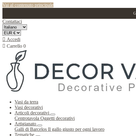
Vai al contenuto principale
G
Contattaci

Accedi

Carrello
0
Vasi da terra
Vasi decorativi
Articoli decorativi
Centrotavola
Oggetti decorativi
Artigianato
Galli di Barcelos
Il gallo giusto per ogni lavoro
Tematiche