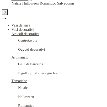
Natale
Halloween
Romantico
Salvadonai

Vasi da terra
Vasi decorativi
Articoli decorativi
Centrotavola
Oggetti decorativi
Artigianato
Galli di Barcelos
Il gallo giusto per ogni lavoro
Tematiche
Natale
Halloween
Romantico