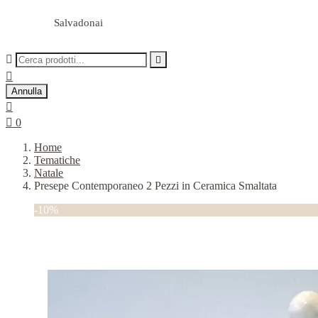
Salvadonai



Annulla


0
Home
Tematiche
Natale
Presepe Contemporaneo 2 Pezzi in Ceramica Smaltata
-10%