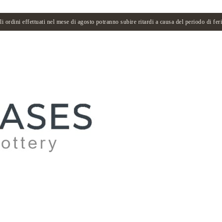
li ordini effettuati nel mese di agosto potranno subire ritardi a causa del periodo di feri