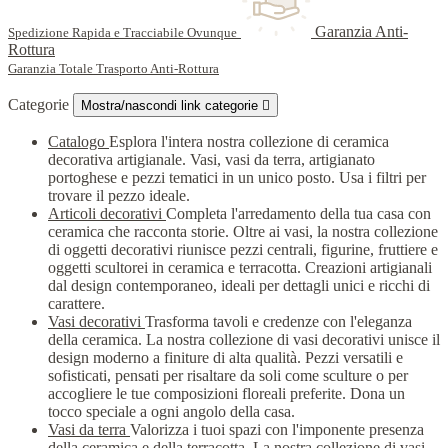
Garanzia Anti-
Spedizione Rapida e Tracciabile Ovunque
Rottura
Garanzia Totale Trasporto Anti-Rottura
Categorie
Mostra/nascondi link categorie

Catalogo
Esplora l'intera nostra collezione di ceramica
decorativa artigianale. Vasi, vasi da terra, artigianato
portoghese e pezzi tematici in un unico posto. Usa i filtri per
trovare il pezzo ideale.
Articoli decorativi
Completa l'arredamento della tua casa con
ceramica che racconta storie. Oltre ai vasi, la nostra collezione
di oggetti decorativi riunisce pezzi centrali, figurine, fruttiere e
oggetti scultorei in ceramica e terracotta. Creazioni artigianali
dal design contemporaneo, ideali per dettagli unici e ricchi di
carattere.
Vasi decorativi
Trasforma tavoli e credenze con l'eleganza
della ceramica. La nostra collezione di vasi decorativi unisce il
design moderno a finiture di alta qualità. Pezzi versatili e
sofisticati, pensati per risaltare da soli come sculture o per
accogliere le tue composizioni floreali preferite. Dona un
tocco speciale a ogni angolo della casa.
Vasi da terra
Valorizza i tuoi spazi con l'imponente presenza
della ceramica e della terracotta. La nostra collezione di vasi