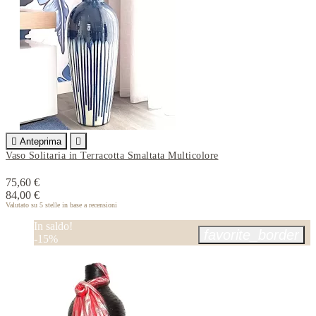

Anteprima

Vaso Solitaria in Terracotta Smaltata Multicolore
75,60 €
84,00 €
Valutato
su 5 stelle in base a
recensioni
In saldo!
favorite_border
-15%