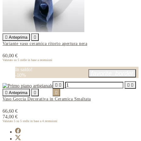

Anteprima

Variante vaso ceramica ritorto apertura nera
60,00 €
Valutato
su 5 stelle in base a
recensioni
In saldo!
favorite_border
-10%





Anteprima


Vaso Goccia Decorativa in Ceramica Smaltata
66,60 €
74,00 €
Valutato
5
su 5 stelle in base a
4
recensioni