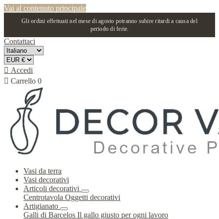
Vai al contenuto principale
Gli ordini effettuati nel mese di agosto potranno subire ritardi a causa del
periodo di ferie.
Contattaci

Accedi

Carrello
0
Vasi da terra
Vasi decorativi
Articoli decorativi
Centrotavola
Oggetti decorativi
Artigianato
Galli di Barcelos
Il gallo giusto per ogni lavoro