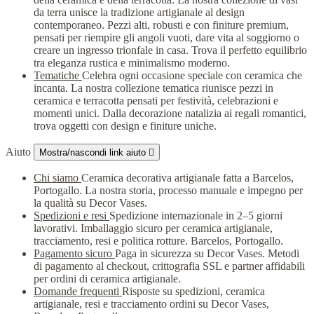
da terra unisce la tradizione artigianale al design
contemporaneo. Pezzi alti, robusti e con finiture premium,
pensati per riempire gli angoli vuoti, dare vita al soggiorno o
creare un ingresso trionfale in casa. Trova il perfetto equilibrio
tra eleganza rustica e minimalismo moderno.
Tematiche
Celebra ogni occasione speciale con ceramica che
incanta. La nostra collezione tematica riunisce pezzi in
ceramica e terracotta pensati per festività, celebrazioni e
momenti unici. Dalla decorazione natalizia ai regali romantici,
trova oggetti con design e finiture uniche.
Aiuto
Mostra/nascondi link aiuto

Chi siamo
Ceramica decorativa artigianale fatta a Barcelos,
Portogallo. La nostra storia, processo manuale e impegno per
la qualità su Decor Vases.
Spedizioni e resi
Spedizione internazionale in 2–5 giorni
lavorativi. Imballaggio sicuro per ceramica artigianale,
tracciamento, resi e politica rotture. Barcelos, Portogallo.
Pagamento sicuro
Paga in sicurezza su Decor Vases. Metodi
di pagamento al checkout, crittografia SSL e partner affidabili
per ordini di ceramica artigianale.
Domande frequenti
Risposte su spedizioni, ceramica
artigianale, resi e tracciamento ordini su Decor Vases,