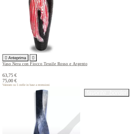

Anteprima

Vaso Nera con Fiocco Tessile Rosso e Argento
63,75 €
75,00 €
Valutato
su 5 stelle in base a
recensioni
favorite_border